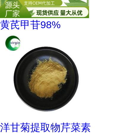
黄芪甲苷98%
洋甘菊提取物芹菜素