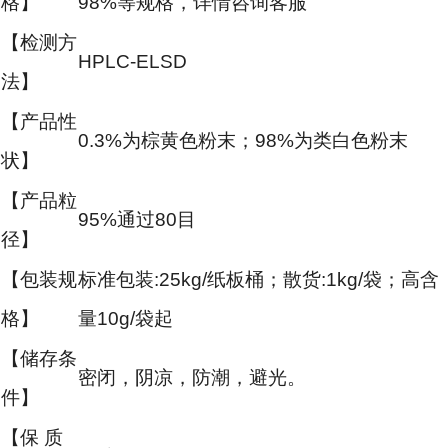
格】
98%等规格，详情咨询客服
【检测方
HPLC-ELSD
法】
【产品性
0.3%为棕黄色粉末；98%为类白色粉末
状】
【产品粒
95%通过80目
径】
【包装规
标准包装:25kg/纸板桶；散货:1kg/袋；高含
格】
量10g/袋起
【储存条
密闭，阴凉，防潮，避光。
件】
【保 质