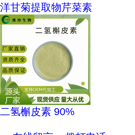
洋甘菊提取物芹菜素
二氢槲皮素 90%