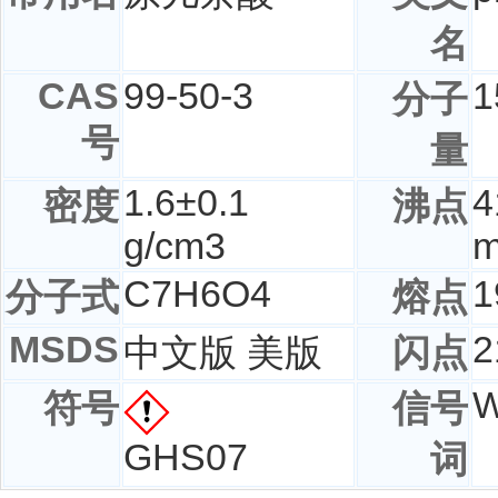
名
CAS
99-50-3
1
分子
号
量
1.6±0.1
4
密度
沸点
g/cm3
C
7
H
6
O
4
1
分子式
熔点
MSDS
2
中文版 美版
闪点
W
符号
信号
GHS07
词