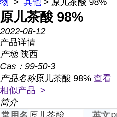
物
>
其他
> 原儿茶酸 98%
原儿茶酸 98%
2022-08-12
产品详情
产地
陕西
Cas：
99-50-3
产品名称
原儿茶酸 98%
查看
相似产品 >
简介
p
常用名
原儿茶酸
英文