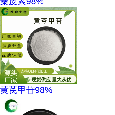
秦皮素98%
黄芪甲苷98%