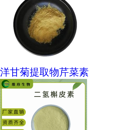
洋甘菊提取物芹菜素