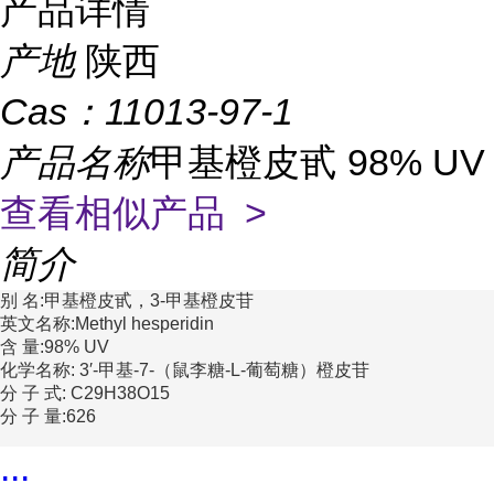
产品详情
产地
陕西
Cas：
11013-97-1
产品名称
甲基橙皮甙 98% UV
查看相似产品 >
简介
别 名:甲基橙皮甙，3-甲基橙皮苷
英文名称:Methyl hesperidin
含 量:98% UV
化学名称: 3′-甲基-7-（鼠李糖-L-葡萄糖）橙皮苷
分 子 式: C29H38O15
分 子 量:626
...