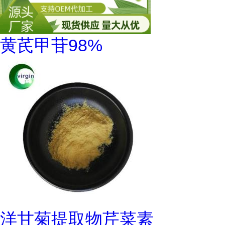
黄芪甲苷98%
洋甘菊提取物芹菜素