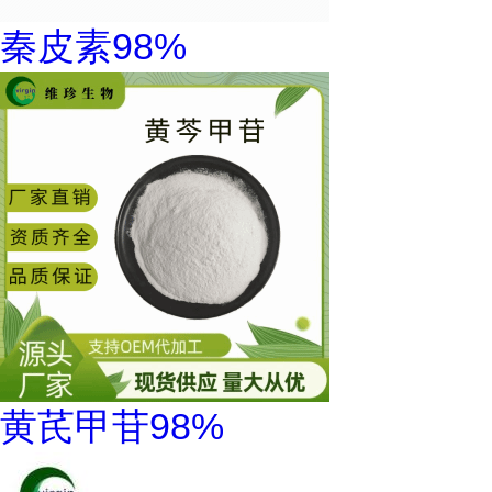
秦皮素98%
黄芪甲苷98%