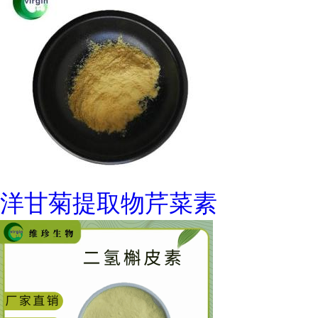
洋甘菊提取物芹菜素