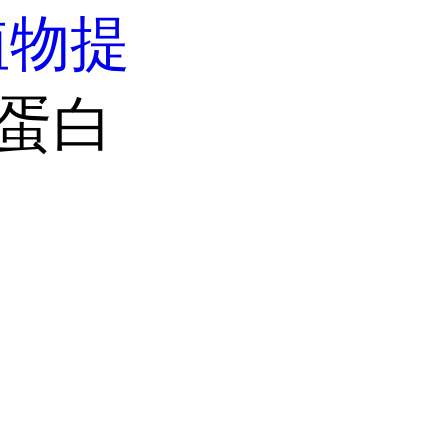
植物提
仁蛋白