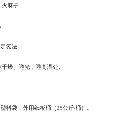
 火麻子
%
氏定氮法
凉干燥、避光，避高温处。
。
塑料袋，外用纸板桶（25公斤/桶）。