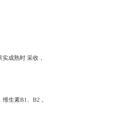
秋季果实成熟时 采收，
维生素B1、B2，