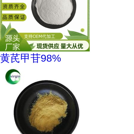
黄芪甲苷98%