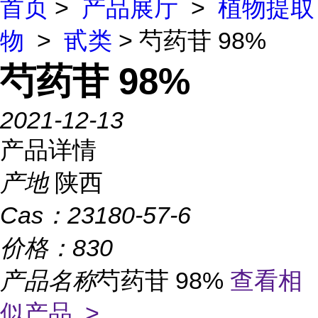
首页
>
产品展厅
>
植物提取
物
>
甙类
> 芍药苷 98%
芍药苷 98%
2021-12-13
产品详情
产地
陕西
Cas：
23180-57-6
价格：
830
产品名称
芍药苷 98%
查看相
似产品 >