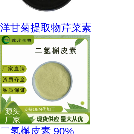
洋甘菊提取物芹菜素
二氢槲皮素 90%