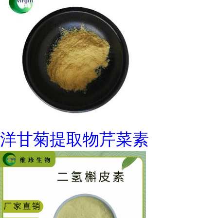
洋甘菊提取物芹菜素