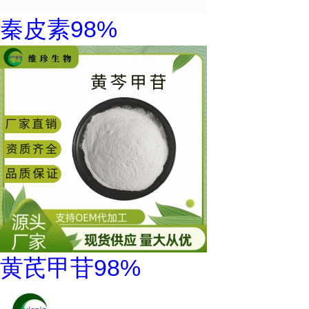
秦皮素98%
黄芪甲苷98%