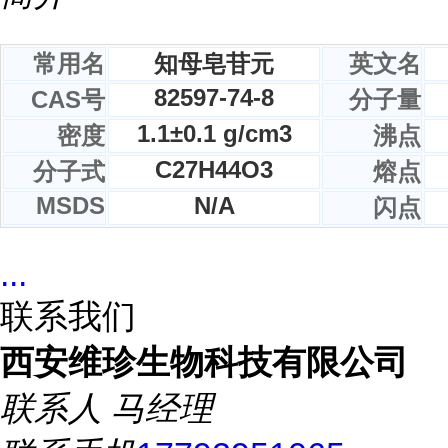
常用名
知母皂苷元
英文名
82597-74-8
CAS号
分子量
1.1±0.1 g/cm3
密度
沸点
C
27
H
44
O
3
分子式
熔点
MSDS
N/A
闪点
...
联系我们
西安维珍生物科技有限公司
联系人
马经理