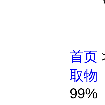
首页
取物
99%