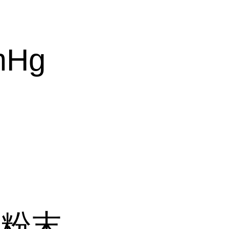
mHg
体粉末