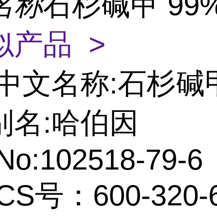
名称
石杉碱甲 99
似产品 >
中文名称:石杉碱
别名:哈伯因
No:102518-79-6
CS号：600-320-