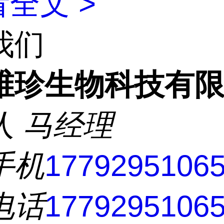
全文 >
我们
维珍生物科技有
人
马经理
手机
1779295106
电话
1779295106