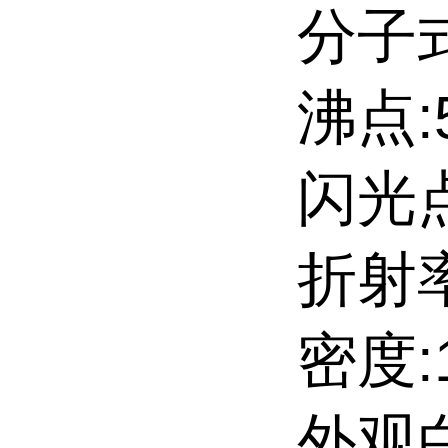
分子式
沸点:5
闪光点
折射率
密度:1
外观