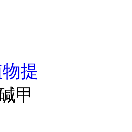
植物提
杉碱甲