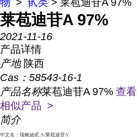
物
>
甙类
> 莱苞迪苷A 97%
莱苞迪苷A 97%
2021-11-16
产品详情
产地
陕西
Cas：
58543-16-1
产品名称
莱苞迪苷A 97%
查看
相似产品 >
简介
中文名：
瑞鲍迪甙 A/
莱苞迪苷A