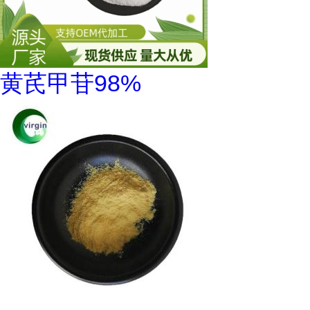
黄芪甲苷98%