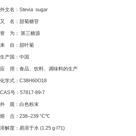
外文名：Stevia sugar
又 名：甜菊糖苷
誉 为： 第三糖源
来 自：甜叶菊
生产国：中国
应 用：食品、饮料、调味料的生产
化学式：C38H60O18
CAS号：57817-89-7
外 观：白色粉末
熔 点：238–239 °C℃
溶解度：易溶于水 (1.25 g·l?1)