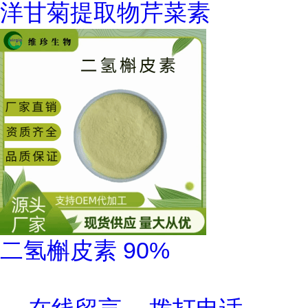
洋甘菊提取物芹菜素
二氢槲皮素 90%