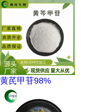
黄芪甲苷98%