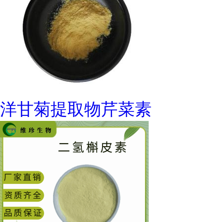
洋甘菊提取物芹菜素