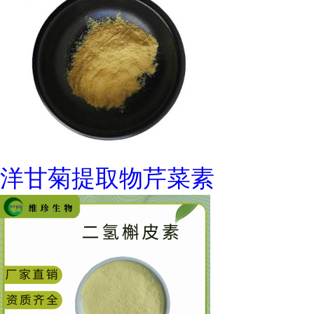
洋甘菊提取物芹菜素