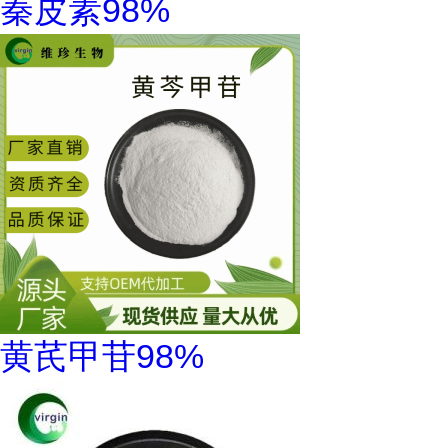
秦皮素98%
黄芪甲苷98%