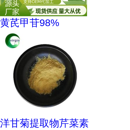
黄芪甲苷98%
洋甘菊提取物芹菜素