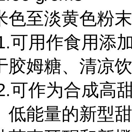
米色至淡黄色粉
1.可用作食用添加
于胶姆糖、清凉
 2.可作为合成高
、低能量的新型