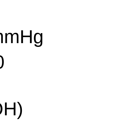
 mmHg
0
OH)