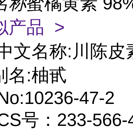
名称
蜜橘黄素 98
似产品 >
中文名称:川陈皮
别名:柚甙
No:10236-47-2
CS号：233-566-