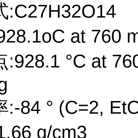
:C27H32O14
28.1oC at 760
928.1 °C at 76
g
-84 ° (C=2, Et
.66 g/cm3