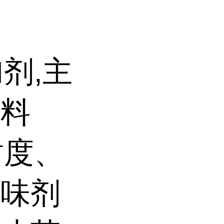
末
剂,主
饮料
甜度、
甜味剂