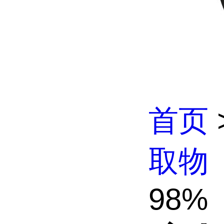
首页
取物
98%