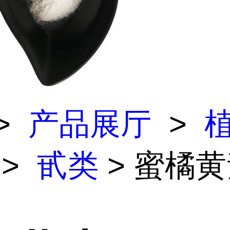
>
产品展厅
>
>
甙类
> 蜜橘