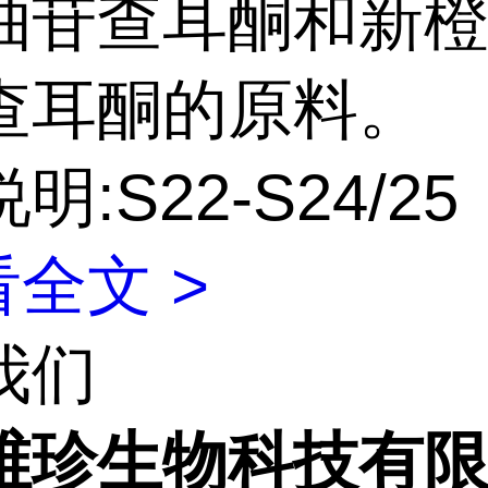
柚苷查耳酮和新
查耳酮的原料。
明:S22-S24/25
全文 >
我们
维珍生物科技有