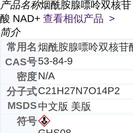
产品名称
烟酰胺腺嘌呤双核苷
酸 NAD+
查看相似产品 >
简介
常用名
烟酰胺腺嘌呤双核苷
53-84-9
CAS号
N/A
密度
C
21
H
27
N
7
O
14
P
2
分子式
MSDS
中文版 美版
符号
GHS08