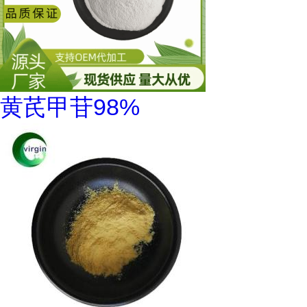
黄芪甲苷98%