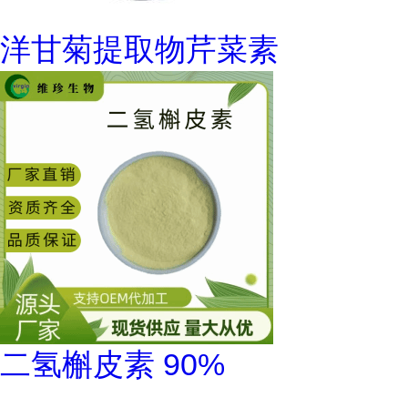
洋甘菊提取物芹菜素
二氢槲皮素 90%