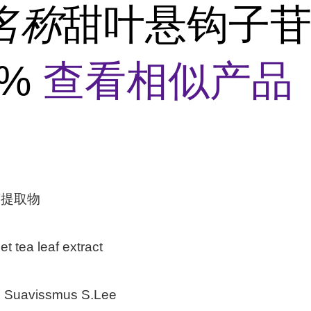
名称
甜叶悬钩子苷
5%
查看相似产品 
茶提取物
a leaf extract
uavissmus S.Lee