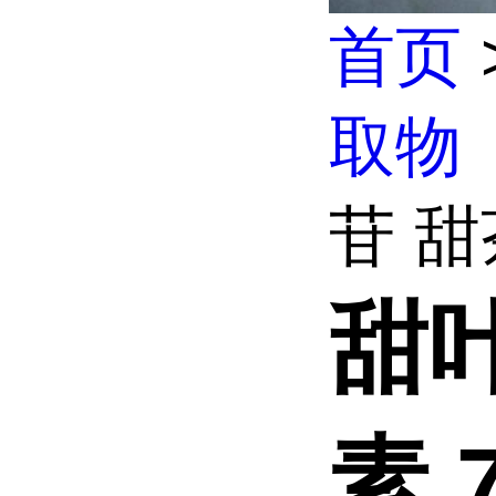
首页
取物
苷 甜
甜
素 