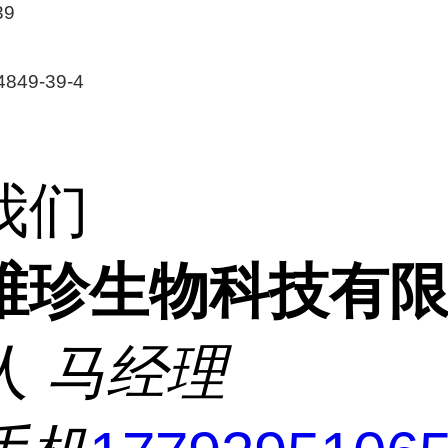
39
49-39-4
我们
维珍生物科技有
人
马经理