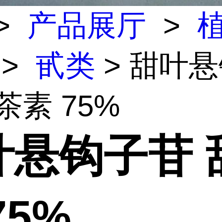
>
产品展厅
>
>
甙类
> 甜叶
茶素 75%
叶悬钩子苷 
75%