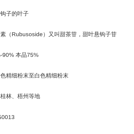
悬钩子的叶子
（Rubusoside）又叫甜茶苷，甜叶悬钩子苷
90% 本品75%
黄色精细粉末至白色精细粉末
西桂林、梧州等地
0013