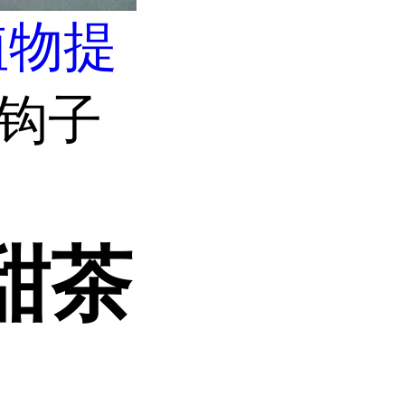
植物提
悬钩子
甜茶