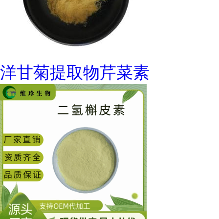
洋甘菊提取物芹菜素