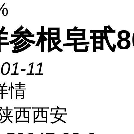
%
洋参根皂甙8
01-11
详情
陕西西安