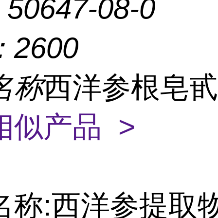
：
50647-08-0
：
2600
名称
西洋参根皂甙
相似产品 >
名称:西洋参提取