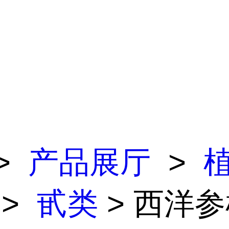
>
产品展厅
>
>
甙类
> 西洋