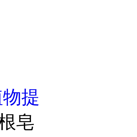
植物提
参根皂