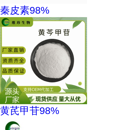
秦皮素98%
黄芪甲苷98%