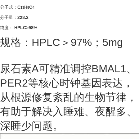
分子式：
C
H
O
13
8
4
分子量：
228.2
纯度：
HPLC≥98%
规格：HPLC＞97%；5mg
尿石素A可精准调控BMAL1、
PER2
等核心时钟基因表达，
从根源修复紊乱的生物节律，
有助于解决入睡难、夜醒多、
深睡少问题。