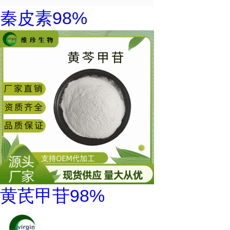
秦皮素98%
黄芪甲苷98%