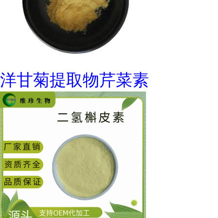
洋甘菊提取物芹菜素