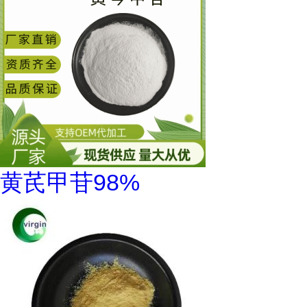
黄芪甲苷98%