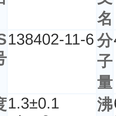
名
S
138402-11-6
分
号
子
量
1.3±0.1
度
沸