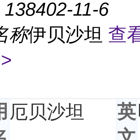
：
138402-11-6
名称
伊贝沙坦
查
>
用
厄贝沙坦
英
名
文