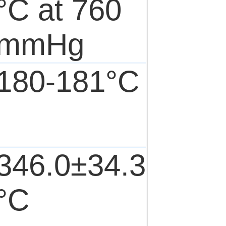
°C at 760
mmHg
180-181°C
346.0±34.3
°C