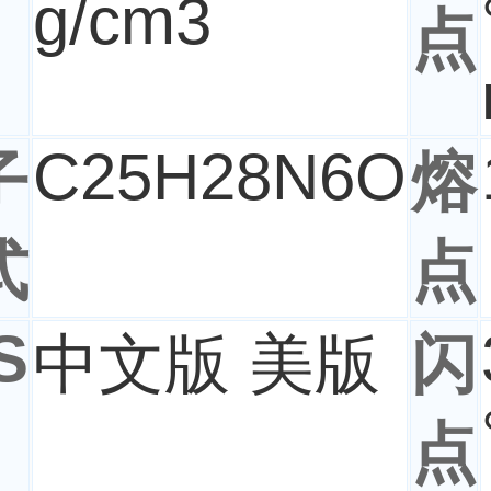
g/cm3
点
C
25
H
28
N
6
O
子
熔
式
点
S
中文版 美版
闪
点