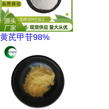
黄芪甲苷98%