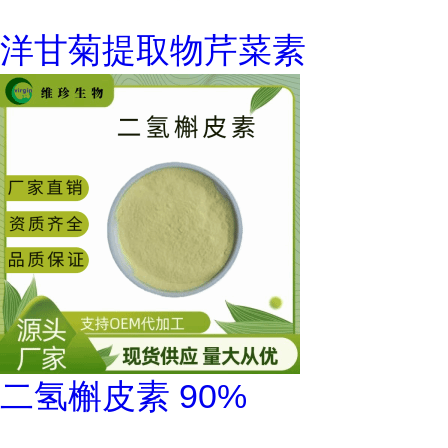
洋甘菊提取物芹菜素
二氢槲皮素 90%