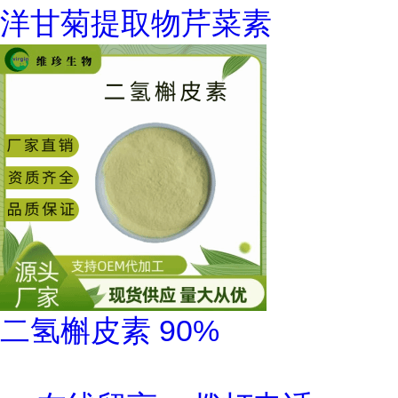
洋甘菊提取物芹菜素
二氢槲皮素 90%