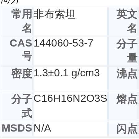
常用
非布索坦
英文
名
名
CAS
144060-53-7
分子
号
量
1.3±0.1 g/cm3
密度
沸点
C
16
H
16
N
2
O
3
S
分子
熔点
式
MSDS
N/A
闪点