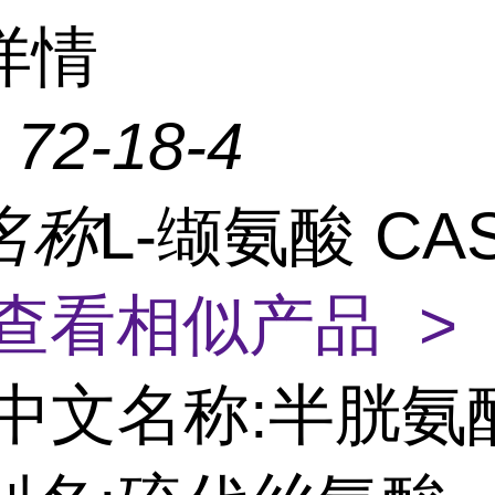
详情
：
72-18-4
名称
L-缬氨酸 CAS
查看相似产品 >
中文名称:半胱氨