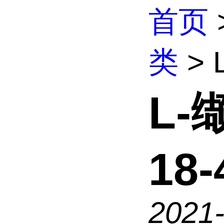
首页
类
> 
L-
18-
2021