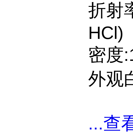
折射率:
HCl)
密度:1
外观
...
查看