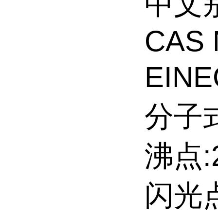
中文
CAS 
EINE
分子式
沸点:2
闪光点: