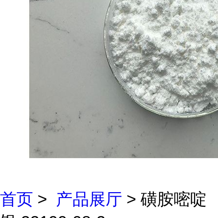
首页
>
产品展厅
> 磺胺嘧啶