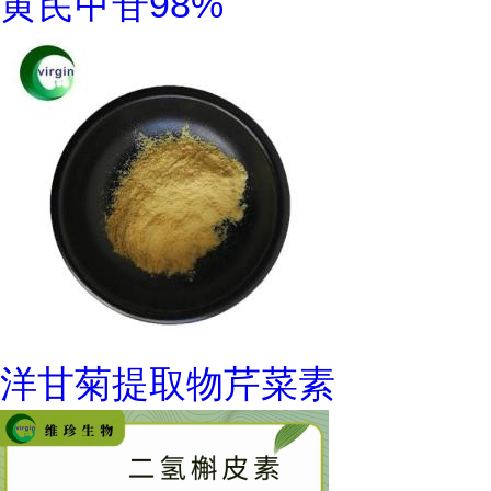
黄芪甲苷98%
洋甘菊提取物芹菜素