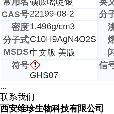
常用名
磺胺嘧啶银
英
22199-08-2
CAS号
分
1.496g/cm3
密度
C
10
H
9
AgN
4
O
2
S
分子式
MSDS
中文版 美版
符号
信
GHS07
...
联系我们
西安维珍生物科技有限公司