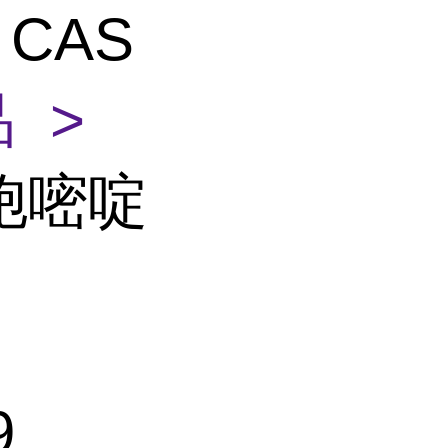
CAS
 >
胞嘧啶
9