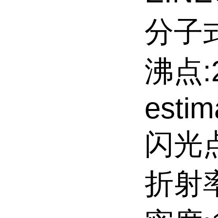
分子式
沸点:2
estim
闪光点:
折射率: