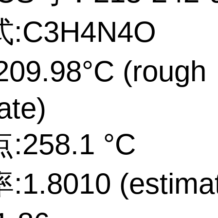
:C3H4N4O
09.98°C (rough
ate)
258.1 °C
1.8010 (estimat