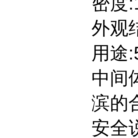
密度:1
外观
用途
中间
滨的
安全说明