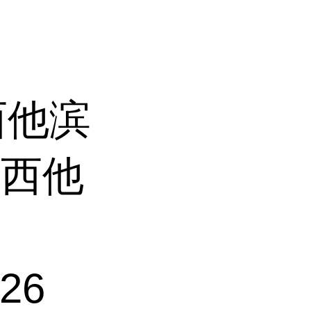
西他滨
地西他
26