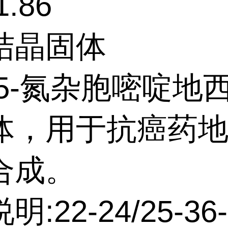
.86
结晶固体
:5-氮杂胞嘧啶地
体，用于抗癌药
合成。
:22-24/25-36-