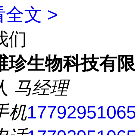
全文 >
我们
维珍生物科技有
人
马经理
手机
1779295106