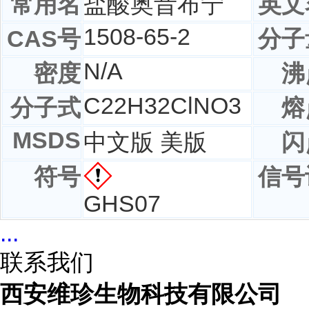
常用名
盐酸奥昔布宁
英文
1508-65-2
CAS号
分子
N/A
密度
沸
C
22
H
32
ClNO
3
分子式
熔
MSDS
中文版 美版
闪
符号
信号
GHS07
...
联系我们
西安维珍生物科技有限公司