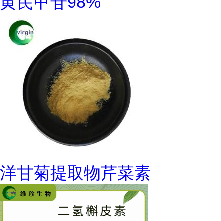
黄芪甲苷98%
洋甘菊提取物芹菜素