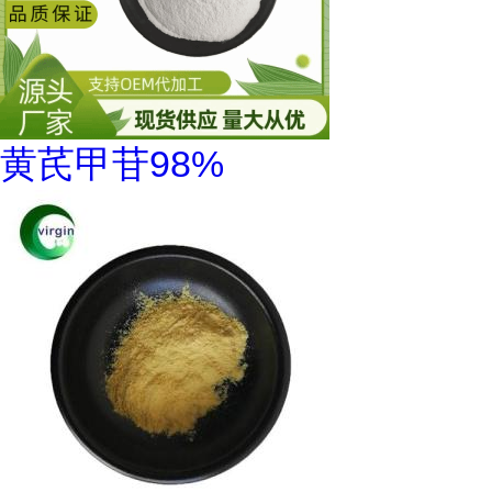
黄芪甲苷98%