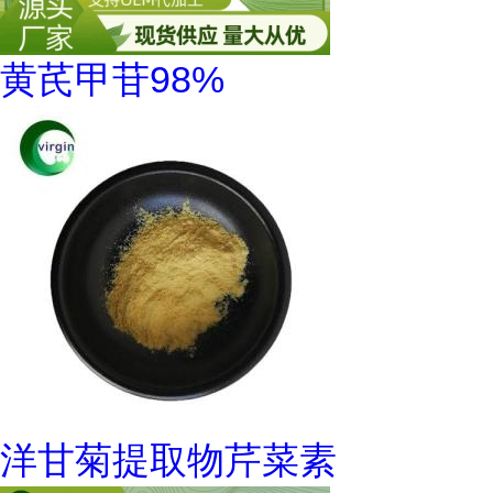
黄芪甲苷98%
洋甘菊提取物芹菜素