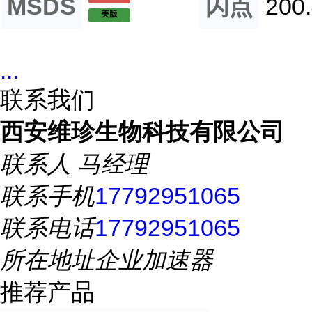
MSDS
闪点
200
美版
...
联系我们
西安维珍生物科技有限公司
联系人
马经理
联系手机
17792951065
联系电话
17792951065
所在地址
企业加速器
推荐产品