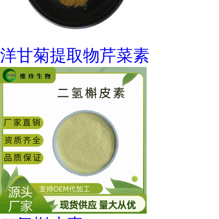
洋甘菊提取物芹菜素