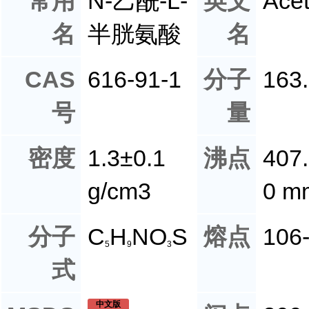
常用
N-乙酰-L-
英文
Acet
名
半胱氨酸
名
CAS
616-91-1
分子
163
号
量
密度
1.3±0.1
沸点
407.
g/cm3
0 m
分子
C
H
NO
S
熔点
106-
5
9
3
式
中文版