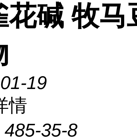
雀花碱 牧马
物
-01-19
详情
：
485-35-8