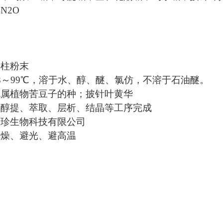
4N2O
棱柱粉末
8～99℃，溶于水、醇、醚、氯仿，不溶于石油醚。
槐属植物苦豆子的种；披针叶黄华
由醇提、萃取、层析、结晶等工序完成
维珍生物科技有限公司
干燥、避光、避高温