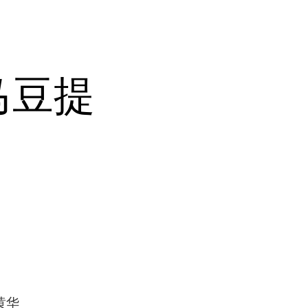
马豆提
黄华