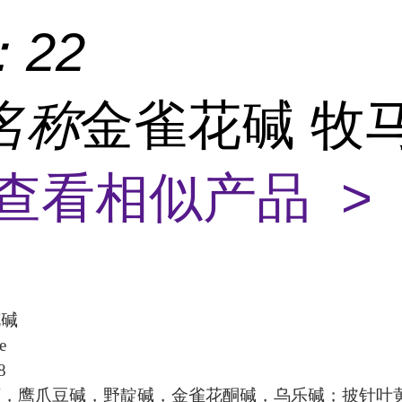
：
22
名称
金雀花碱 牧
查看相似产品 >
花碱
e
8
丁，鹰爪豆碱，野靛碱，金雀花酮碱，乌乐碱；披针叶