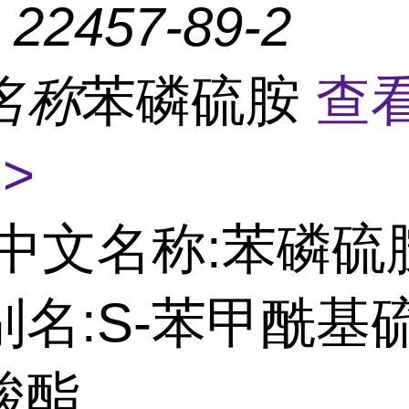
：
22457-89-2
名称
苯磷硫胺
查
>
中文名称:苯磷硫
名:S-苯甲酰基硫
酸酯