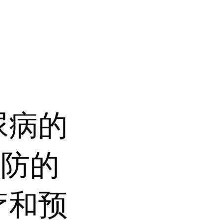
尿病的
预防的
疗和预