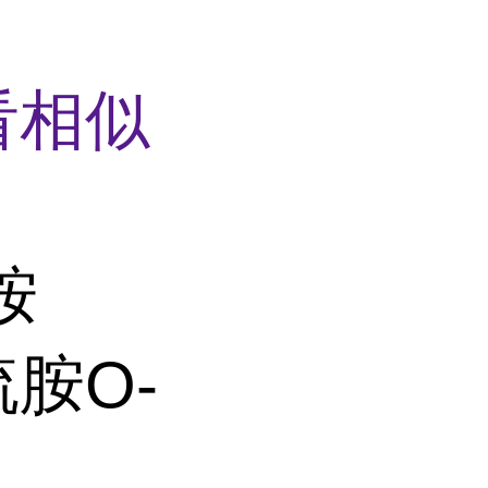
看相似
胺
胺O-