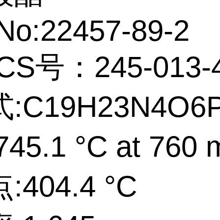
No:22457-89-2
CS号：245-013-
:C19H23N4O6
45.1 °C at 760
404.4 °C