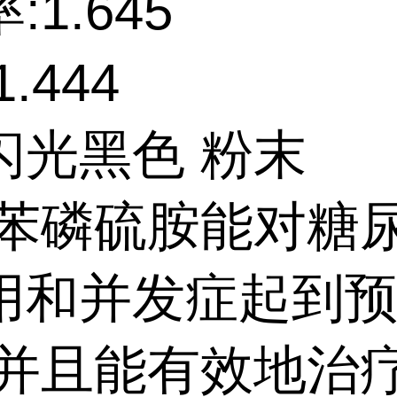
:1.645
.444
闪光黑色 粉末
:苯磷硫胺能对糖
用和并发症起到
,并且能有效地治