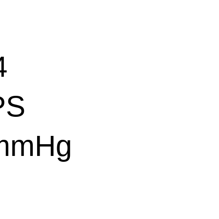
4
PS
 mmHg