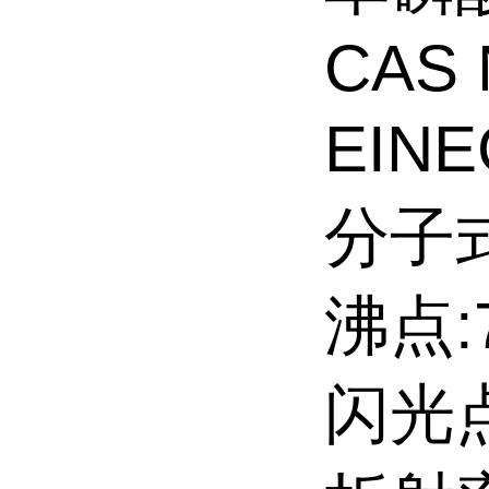
CAS 
EINE
分子式
沸点:7
闪光点: