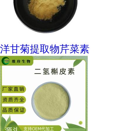
洋甘菊提取物芹菜素