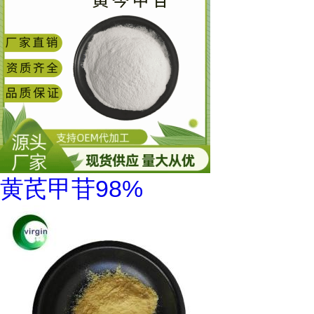
黄芪甲苷98%