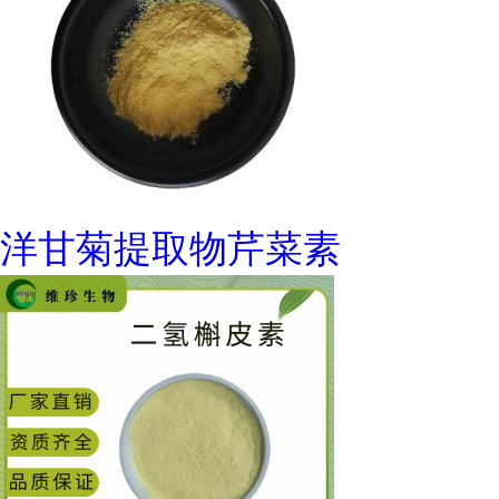
洋甘菊提取物芹菜素