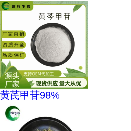
黄芪甲苷98%