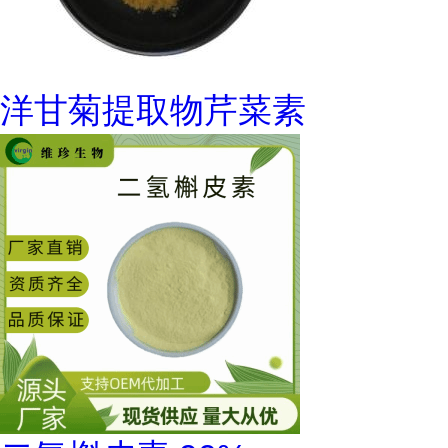
洋甘菊提取物芹菜素