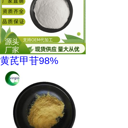
黄芪甲苷98%