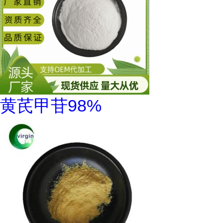
黄芪甲苷98%