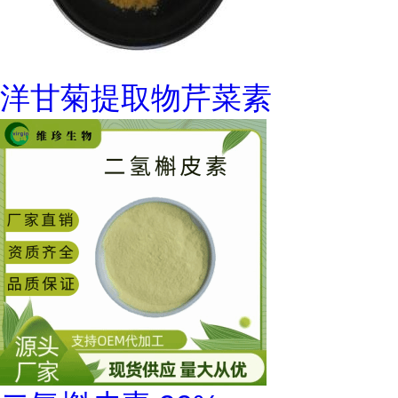
洋甘菊提取物芹菜素