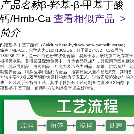
产品名称
β-羟基-β-甲基丁酸
钙/Hmb-Ca
查看相似产品 >
简介
β-羟基-β-甲基丁酸钙
（Calcium beta-hydroxy-beta-methylbutyrate），
简称HMB-Ca，化学式为C10H18CaO6，分子量274.32，CAS号为
135236-72-5，是一种白色粉末状化合物，易溶于水。该物质广泛存在于
柑橘类水果、花椰菜及深海鱼类中。作为食品添加剂，其应用范围包括饮
料、乳及乳制品、可可制品、巧克力及巧克力制品、糖果、烘焙食品、运
动营养食品、特殊医学用途配方食品，推荐日摄入量不超过6克。其制备
方法主要包括以
双丙酮醇
为原料的
卤仿反应
工艺、过氧乙酸溶液参与的合
成工艺以及
手性拆分
工艺，其中手性拆分工艺可制备纯度>99.3%的L-β-
羟基-β-甲基丁酸。前两种方法均具备环境友好特性。