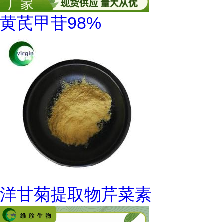
黄芪甲苷98%
洋甘菊提取物芹菜素