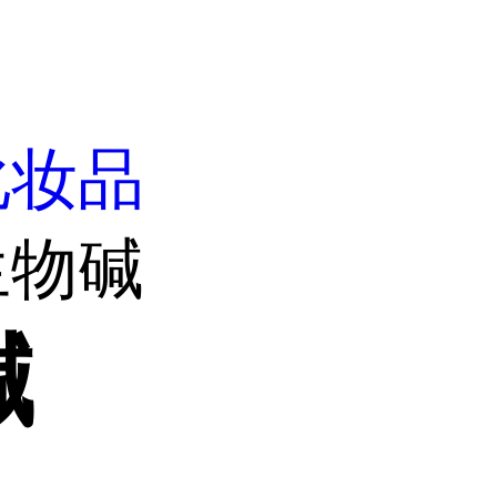
化妆品
生物碱
碱