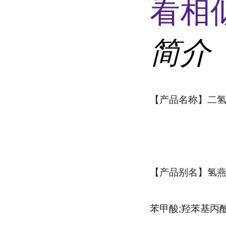
看相
简介
【产品名称】二
【产品别名】氢燕
苯甲酸;羟苯基丙