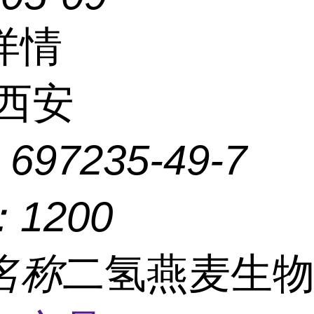
详情
西安
：
697235-49-7
：
1200
名称
二氢燕麦生