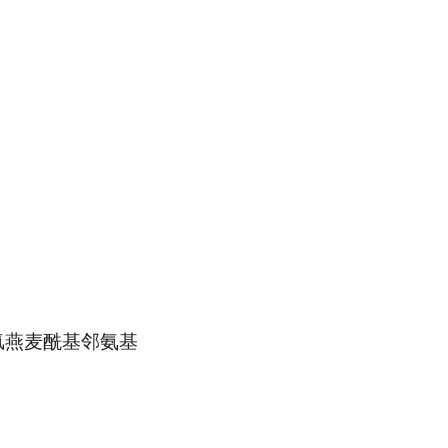
氢燕麦酰基邻氨基