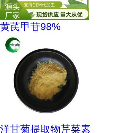
黄芪甲苷98%
洋甘菊提取物芹菜素