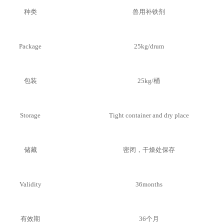
种类
兽用补铁剂
Package
25kg/drum
包装
25kg/
桶
Storage
Tight container and dry place
储藏
密闭，干燥处保存
Validity
36months
有效期
36
个月