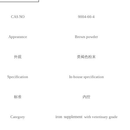
CAS NO
9004-66-4
Appearance
Brown powder
外观
类褐色粉末
Specification
In-house specification
标准
内控
Category
iron
supplement
with veterinary grade