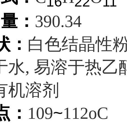
16
22
11
子
量：
390.34
状：
白色结晶性
于水, 易溶于热乙
有机溶剂
点：
~
109
112oC