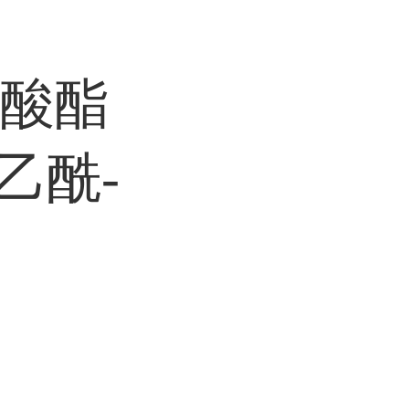
乙酸酯
-五乙酰-