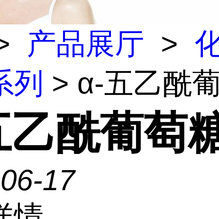
>
产品展厅
>
系列
> α-五乙酰
-五乙酰葡萄
-06-17
详情