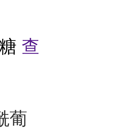
萄糖
查
乙酰葡