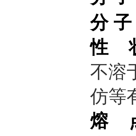
分
性 
不溶
仿等
熔