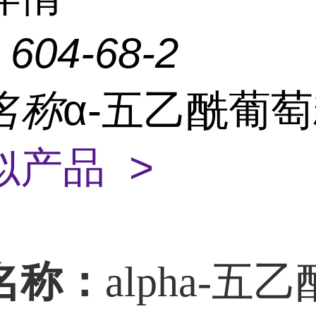
：
604-68-2
名称
α-五乙酰葡
似产品 >
名称：
alpha-五