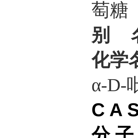
萄糖
别 
化学
α-D
C A 
分