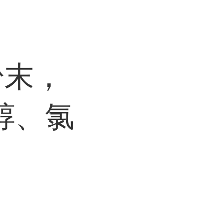
粉末，
醇、氯