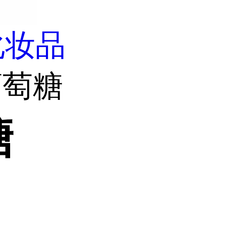
化妆品
葡萄糖
糖