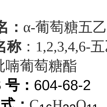
名
：
α-葡萄糖五
名称
：1,2,3,4,6
-吡喃葡萄糖酯
S
号
：
604-68-2
子
式：
C
H
O