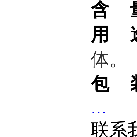
含 
用 
体。
包 
...
联系