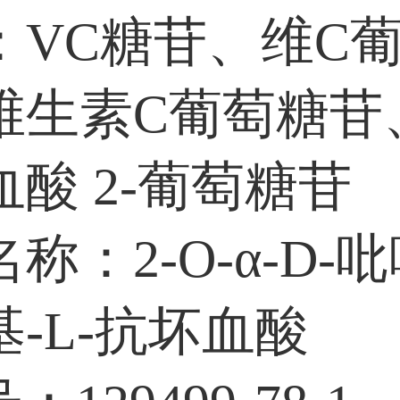
：VC糖苷、维C
维生素C葡萄糖苷、
酸 2-葡萄糖苷
称：2-O-α-D-
-L-抗坏血酸