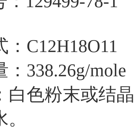
：129499-78-1
：C12H18O11
338.26g/mole
：白色粉末或结
水。