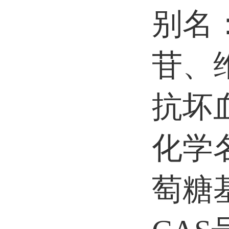
别名
苷、
抗坏血
化学名
萄糖基