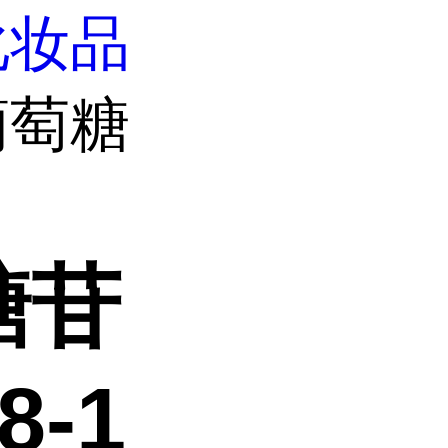
化妆品
葡萄糖
糖苷
8-1