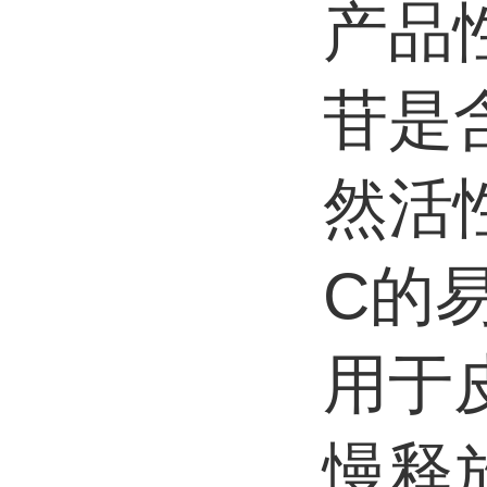
产品
苷是
然活
C的
用于
慢释