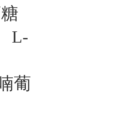
葡糖
L-
吡喃葡