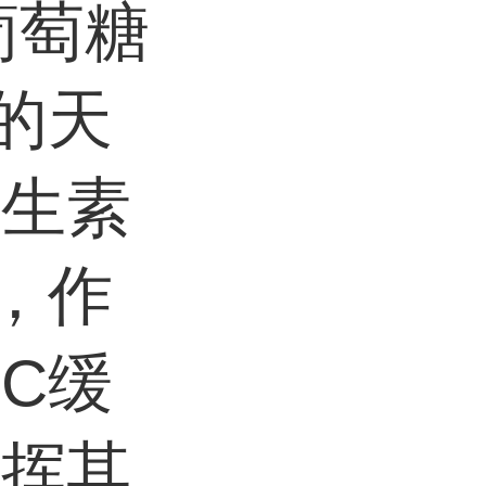
葡萄糖
的天
维生素
，作
C缓
发挥其