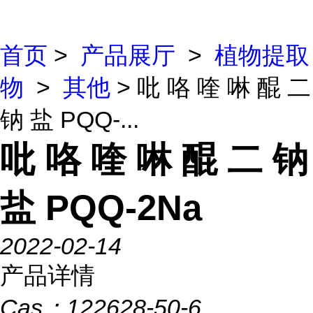
首页
>
产品展厅
>
植物提取
物
>
其他
> 吡 咯 喹 啉 醌 二
钠 盐 PQQ-...
吡 咯 喹 啉 醌 二 钠
盐 PQQ-2Na
2022-02-14
产品详情
Cas：
122628-50-6