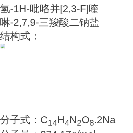
氢-1H-吡咯并[2,3-F]喹
啉-2,7,9-三羧酸二钠盐
结构式：
分子式：C
H
N
O
.2Na
14
4
2
8