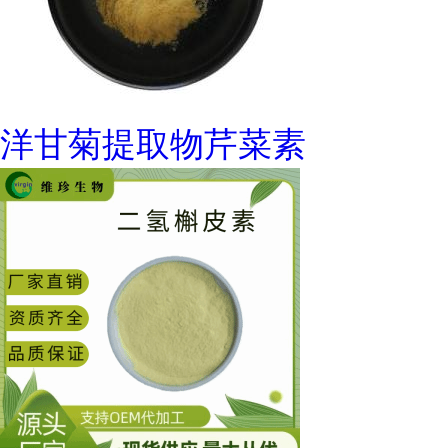
洋甘菊提取物芹菜素