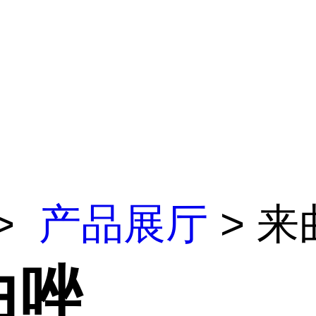
>
产品展厅
> 来
曲唑