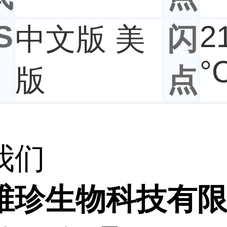
S
2
中文版 美
闪
°
版
点
我们
维珍生物科技有