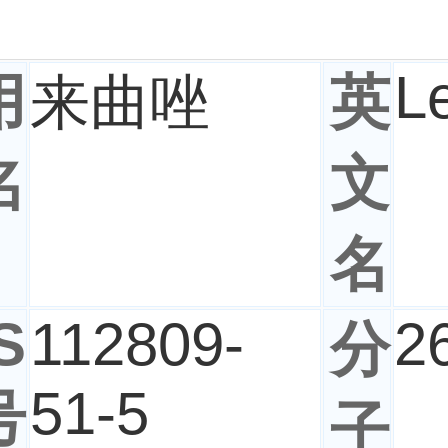
L
用
来曲唑
英
名
文
名
S
112809-
2
分
51-5
号
子