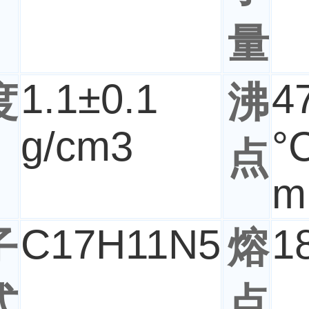
量
1.1±0.1
4
度
沸
g/cm3
°
点
m
C
17
H
11
N
5
1
子
熔
式
点