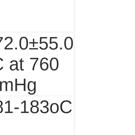
72.0±55.0
C at 760
mHg
81-183oC