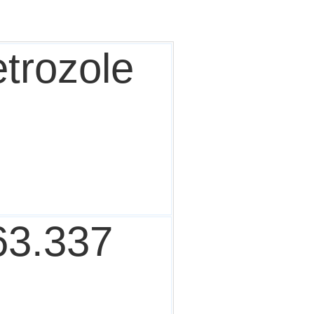
etrozole
63.337