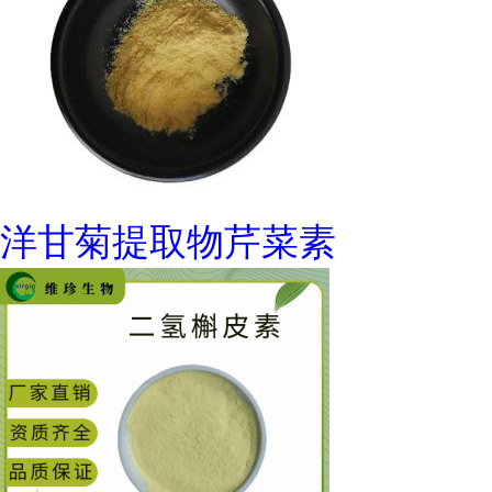
洋甘菊提取物芹菜素