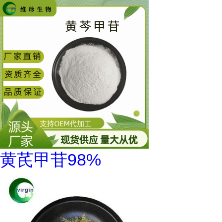
黄芪甲苷98%