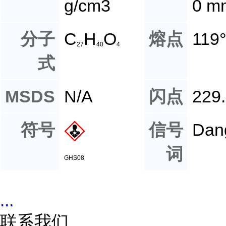
g/cm3
0 m
分子
C
H
O
熔点
119
27
40
4
式
MSDS
N/A
闪点
229
符号
信号
Dan
词
GHS08
...
联系我们