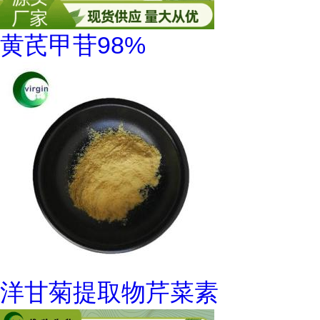
黄芪甲苷98%
洋甘菊提取物芹菜素