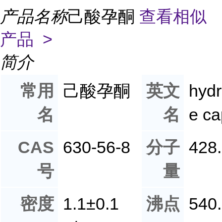
产品名称
己酸孕酮
查看相似
产品 >
简介
常用
己酸孕酮
英文
hydr
名
名
e ca
CAS
630-56-8
分子
428
号
量
密度
1.1±0.1
沸点
540.