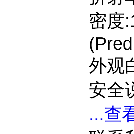
密度:1
(Pred
外观
安全说
...
查看