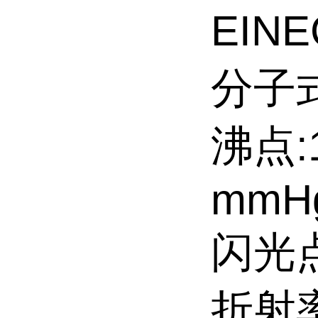
EINE
分子式
沸点:1
mmH
闪光点:
折射率: