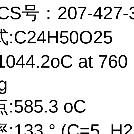
CS号：207-427-
:C24H50O25
044.2oC at 760
g
585.3 oC
133 ° (C=5, H2