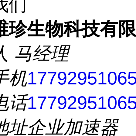
我们
维珍生物科技有
人
马经理
手机
1779295106
电话
1779295106
地址
企业加速器