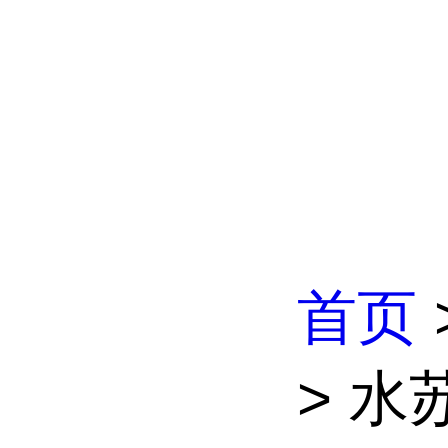
首页
> 水