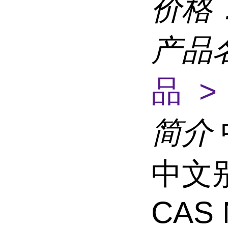
价格
产品
品 >
简介
中文
CAS 